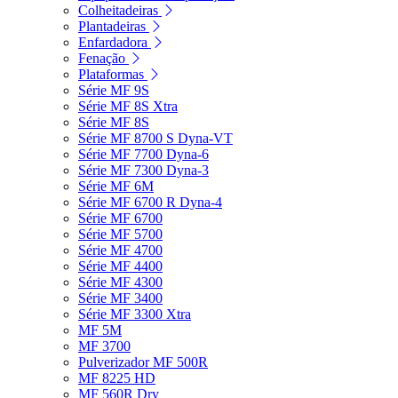
Colheitadeiras
Plantadeiras
Enfardadora
Fenação
Plataformas
Série MF 9S
Série MF 8S Xtra
Série MF 8S
Série MF 8700 S Dyna-VT
Série MF 7700 Dyna-6
Série MF 7300 Dyna-3
Série MF 6M
Série MF 6700 R Dyna-4
Série MF 6700
Série MF 5700
Série MF 4700
Série MF 4400
Série MF 4300
Série MF 3400
Série MF 3300 Xtra
MF 5M
MF 3700
Pulverizador MF 500R
MF 8225 HD
MF 560R Dry