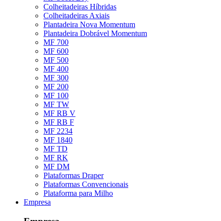
Colheitadeiras Híbridas
Colheitadeiras Axiais
Plantadeira Nova Momentum
Plantadeira Dobrável Momentum
MF 700
MF 600
MF 500
MF 400
MF 300
MF 200
MF 100
MF TW
MF RB V
MF RB F
MF 2234
MF 1840
MF TD
MF RK
MF DM
Plataformas Draper
Plataformas Convencionais
Plataforma para Milho
Empresa