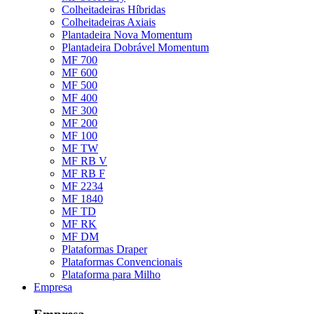
Colheitadeiras Híbridas
Colheitadeiras Axiais
Plantadeira Nova Momentum
Plantadeira Dobrável Momentum
MF 700
MF 600
MF 500
MF 400
MF 300
MF 200
MF 100
MF TW
MF RB V
MF RB F
MF 2234
MF 1840
MF TD
MF RK
MF DM
Plataformas Draper
Plataformas Convencionais
Plataforma para Milho
Empresa