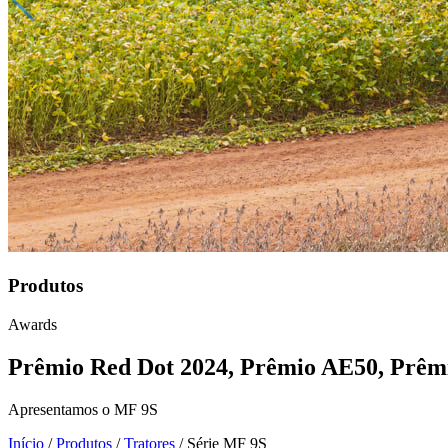
Produtos
Awards
Prêmio Red Dot 2024, Prêmio AE50, Prêmi
Apresentamos o MF 9S
Início
/
Produtos
/
Tratores
/
Série MF 9S