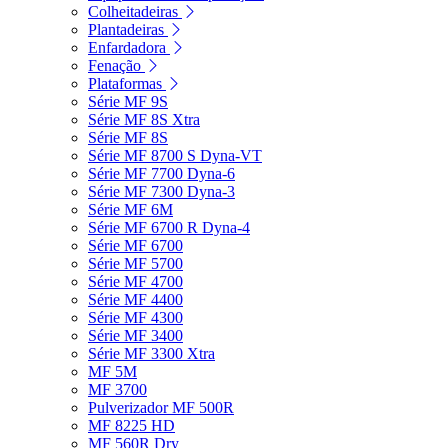
Colheitadeiras
Plantadeiras
Enfardadora
Fenação
Plataformas
Série MF 9S
Série MF 8S Xtra
Série MF 8S
Série MF 8700 S Dyna-VT
Série MF 7700 Dyna-6
Série MF 7300 Dyna-3
Série MF 6M
Série MF 6700 R Dyna-4
Série MF 6700
Série MF 5700
Série MF 4700
Série MF 4400
Série MF 4300
Série MF 3400
Série MF 3300 Xtra
MF 5M
MF 3700
Pulverizador MF 500R
MF 8225 HD
MF 560R Dry